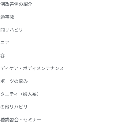
症例改善例の紹介
交通事故
訪問リハビリ
シニア
美容
ボディケア・ボディメンテナンス
スポーツの悩み
マタニティ（婦人系）
その他リハビリ
各種講習会・セミナー