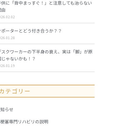
子供に「背中まっすぐ！」と注意しても治らない
理由
026.02.02
サポーターとどう付き合うか？？
026.01.28
デスクワーカーの下半身の衰え、実は「脚」が原
因じゃないかも！？
026.01.19
カテゴリー
お知らせ
脳梗塞専門リハビリの説明