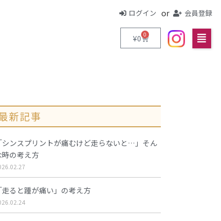
or
ログイン
会員登録
0
¥
0
最新記事
「シンスプリントが痛むけど走らないと…」そん
な時の考え方
026.02.27
「走ると踵が痛い」の考え方
026.02.24